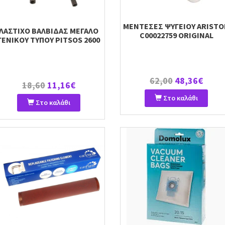
ΜΕΝΤΕΣΕΣ ΨΥΓΕΙΟΥ ARIST
ΛΑΣΤΙΧΟ ΒΑΛΒΙΔΑΣ ΜΕΓΑΛΟ
C00022759 ORIGINAL
ΓΕΝΙΚΟΥ ΤΥΠΟΥ PITSOS 2600
62,00
48,36€
18,60
11,16€
Στο καλάθι
Στο καλάθι