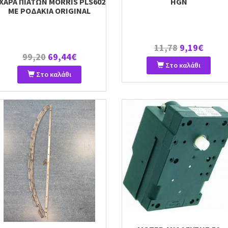
ΧΑΡΑ ΠΙΑΤΩΝ MORRIS PLS602
HGN
ΜΕ ΡΟΔΑΚΙΑ ORIGINAL
11,78
9,19€
99,20
69,44€
Στο καλάθι
Στο καλάθι