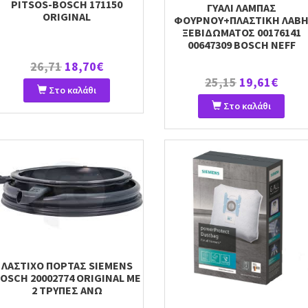
PITSOS-BOSCH 171150
ΓΥΑΛΙ ΛΑΜΠΑΣ
ORIGINAL
ΦΟΥΡΝΟΥ+ΠΛΑΣΤΙΚΗ ΛΑΒ
ΞΕΒΙΔΩΜΑΤΟΣ 00176141
00647309 BOSCH NEFF
26,71
18,70€
25,15
19,61€
Στο καλάθι
Στο καλάθι
ΛΑΣΤΙΧΟ ΠΟΡΤΑΣ SIEMENS
OSCH 20002774 ORIGINAL ΜΕ
2 ΤΡΥΠΕΣ ΑΝΩ