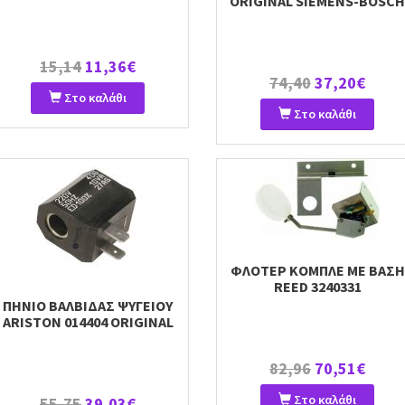
ORIGINAL SIEMENS-BOSCH
15,14
11,36€
74,40
37,20€
Στο καλάθι
Στο καλάθι
ΦΛΟΤΕΡ ΚΟΜΠΛΕ ΜΕ ΒΑΣΗ
REED 3240331
ΠΗΝΙΟ ΒΑΛΒΙΔΑΣ ΨΥΓΕΙΟΥ
ARISTON 014404 ORIGINAL
82,96
70,51€
Στο καλάθι
55,75
39,03€