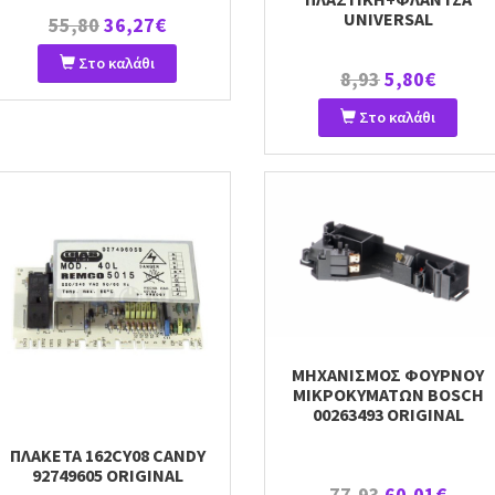
UNIVERSAL
55,80
36,27€
Στο καλάθι
8,93
5,80€
Στο καλάθι
ΜΗΧΑΝΙΣΜΟΣ ΦΟΥΡΝΟΥ
ΜΙΚΡΟΚΥΜΑΤΩΝ BOSCH
00263493 ORIGINAL
ΠΛΑΚΕΤΑ 162CY08 CANDY
92749605 ORIGINAL
77,93
60,01€