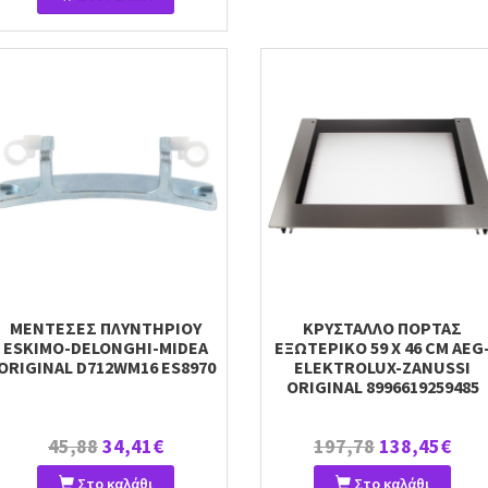
ΜΕΝΤΕΣΕΣ ΠΛΥΝΤΗΡΙΟΥ
ΚΡΥΣΤΑΛΛΟ ΠΟΡΤΑΣ
ESKIMO-DELONGHI-MIDEA
ΕΞΩΤΕΡΙΚΟ 59 X 46 CM AEG
ORIGINAL D712WM16 ES8970
ELEKTROLUX-ZANUSSI
ORIGINAL 8996619259485
45,88
34,41€
197,78
138,45€
Στο καλάθι
Στο καλάθι