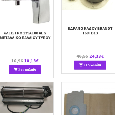
ΕΔΡΑΝΟ ΚΑΔΟΥ BRANDT
ΚΛΕΙΣΤΡΟ 139AE00 AEG
168TB13
ΜΕΤΑΛΛΙΚΟ ΠΑΛΑΙΟΥ ΤΥΠΟΥ
40,55
24,33€
16,96
10,18€
Στο καλάθι
Στο καλάθι