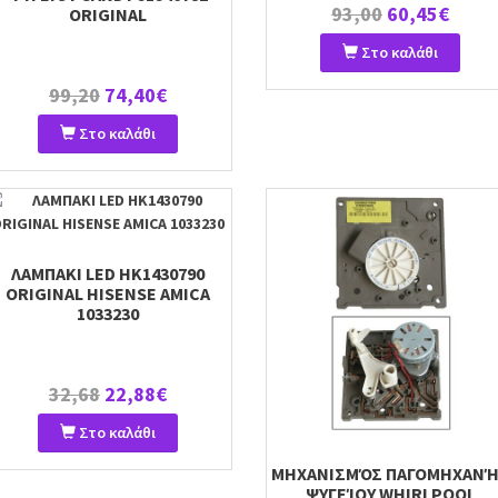
93,00
60,45€
ORIGINAL
Στο καλάθι
99,20
74,40€
Στο καλάθι
ΛΑΜΠΑΚΙ LED HK1430790
ORIGINAL HISENSE AMICA
1033230
32,68
22,88€
Στο καλάθι
ΜΗΧΑΝΙΣΜΌΣ ΠΑΓΟΜΗΧΑΝ
ΨΥΓΕΊΟΥ WHIRLPOOL