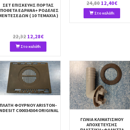
24,80
12,40€
ΣΕΤ ΕΠΙΣΚΕΥΗΣ ΠΟΡΤΑΣ
ΥΠΟΘΕΤΑ ΕΔΡΑΝΑ+ ΡΟΔΕΛΕΣ
Στο καλάθι
ΜΕΝΤΕΣΕΔΩΝ ( 10 ΤΕΜΑΧΙΑ )
22,32
12,28€
Στο καλάθι
ΠΛΑΤΗ ΦΟΥΡΝΟΥ ARISTON-
INDESIT C00034304 ORIGINAL
ΓΩΝΙΑ ΚΛΙΜΑΤΙΣΜΟΥ
ΑΠΟΧΕΤΕΥΣΗΣ
ΠΛΑΣΤΙΚΗ+ΦΛΑΝΤΖΑ