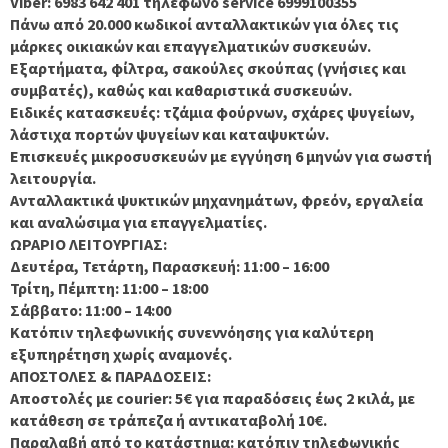
Viber: 6983 642 401 τηλεφωνο service 6999100355
Πάνω από 20.000 κωδικοί ανταλλακτικών για όλες τις
μάρκες οικιακών και επαγγελματικών συσκευών.
Εξαρτήματα, φίλτρα, σακούλες σκούπας (γνήσιες και
συμβατές), καθώς και καθαριστικά συσκευών.
Ειδικές κατασκευές: τζάμια φούρνων, σχάρες ψυγείων,
λάστιχα πορτών ψυγείων και καταψυκτών.
Επισκευές μικροσυσκευών με εγγύηση 6 μηνών για σωστή
λειτουργία.
Ανταλλακτικά ψυκτικών μηχανημάτων, φρεόν, εργαλεία
και αναλώσιμα για επαγγελματίες.
ΩΡΑΡΙΟ ΛΕΙΤΟΥΡΓΙΑΣ:
Δευτέρα, Τετάρτη, Παρασκευή: 11:00 – 16:00
Τρίτη, Πέμπτη: 11:00 – 18:00
Σάββατο: 11:00 – 14:00
Κατόπιν τηλεφωνικής συνεννόησης για καλύτερη
εξυπηρέτηση χωρίς αναμονές.
ΑΠΟΣΤΟΛΕΣ & ΠΑΡΑΔΟΣΕΙΣ:
Αποστολές με courier: 5€ για παραδόσεις έως 2 κιλά, με
κατάθεση σε τράπεζα ή αντικαταβολή 10€.
Παραλαβή από το κατάστημα: κατόπιν τηλεφωνικής