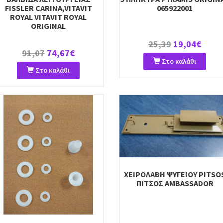
FISSLER CARINA,VITAVIT
065922001
ROYAL VITAVIT ROYAL
ORIGINAL
25,39
19,04€
91,07
74,67€
Στο καλάθι
Στο καλάθι
ΧΕΙΡΟΛΑΒΗ ΨΥΓΕΙΟΥ PITSO
ΠΙΤΣΟΣ AMBASSADOR