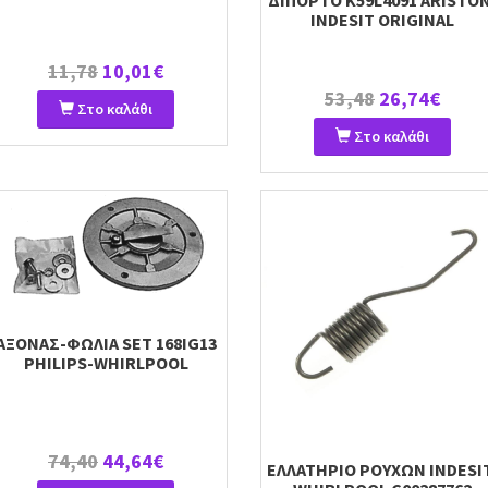
ΔΙΠΟΡΤΟ K59L4091 ARISTO
INDESIT ORIGINAL
11,78
10,01€
53,48
26,74€
Στο καλάθι
Στο καλάθι
ΑΞΟΝΑΣ-ΦΩΛΙΑ SET 168IG13
PHILIPS-WHIRLPOOL
74,40
44,64€
ΕΛΛΑΤΗΡΙΟ ΡΟΥΧΩΝ INDESI