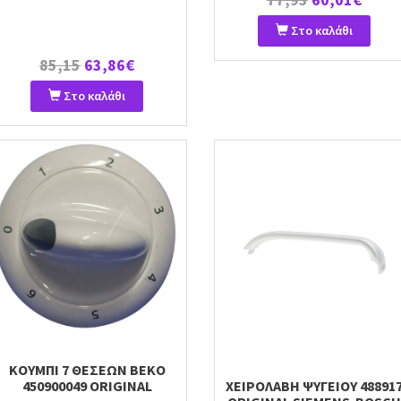
Στο καλάθι
85,15
63,86€
Στο καλάθι
ΚΟΥΜΠΙ 7 ΘΕΣΕΩΝ ΒΕΚΟ
450900049 ORIGINAL
ΧΕΙΡΟΛΑΒΗ ΨΥΓΕΙΟΥ 48891